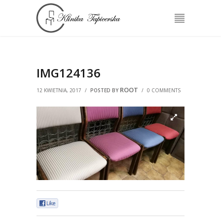
IMG124136
ROOT
12 KWIETNIA, 2017
/
POSTED BY
/
0 COMMENTS
0